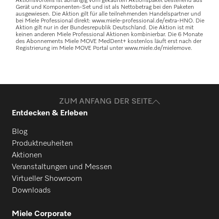
Aktionsvorteils ist abhängig vom gekauften Aktionspaket bestehend aus
Gerät und Komponenten-Set und ist als Nettobetrag bei den Paketen
ausgewiesen. Die Aktion gilt für alle teilnehmenden Handelspartner und
bei Miele Professional direkt: www.miele-professional.de/extra-HNO. Die
Aktion gilt nur in der Bundesrepublik Deutschland. Die Aktion ist mit
keinen anderen Miele Professional Aktionen kombinierbar. Die 6 Monate
des Abonnements Miele MOVE MedDent+ kostenlos läuft erst nach der
Registrierung im Miele MOVE Portal unter www.miele.de/mielemove.
ZUM ANFANG DER SEITE
Entdecken & Erleben
Blog
Produktneuheiten
Aktionen
Veranstaltungen und Messen
Virtueller Showroom
Downloads
Miele Corporate