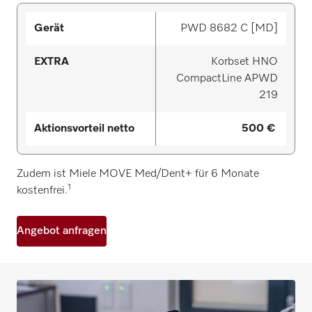
Aktionsvorteil
Gerät
EXTRA
netto
PWD 8682 C [MD]
Korbset HNO
CompactLine APWD
219
500 €
Zudem ist Miele MOVE Med/Dent+ für 6 Monate
1
kostenfrei.
Angebot anfragen