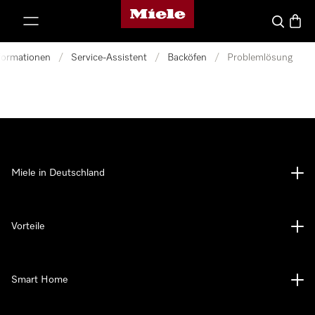
Miele-Homepage
nhalt springen
Suche
Waren
nformationen
/
Service-Assistent
/
Backöfen
/
Problemlösung
Miele in Deutschland
Vorteile
Smart Home