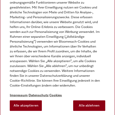
ordnungsgemäße Funktionieren unserer Website zu
gewährleisten. Mit Ihrer Einwilligung nutzen wir Cookies und
ähnliche Technologien von Miele und Dritten für Analyse-,
Marketing- und Personalisierungszwecke. Diese erfassen
Informationen darüber, wie unsere Website genutzt wird, und
helfen uns, Ihr Online-Erlebnis zu verbessern. Die Cookies
Miele auf Instagram
Miele auf Facebook
Miele auf Youtube
werden auch zur Personalisierung von Werbung verwendet. Im
Rahmen einer separaten Einwilligung („Vollständige
Personalisierung“) verwenden wir Bloomreach-Cookies und
ähnliche Technologien, um Informationen über Ihr Verhalten
zu erfassen, die wir Ihrem Profil zuordnen, um die Inhalte, die
wir Ihnen über verschiedene Kanäle anzeigen, individuell
Impressum
anzupassen. Wählen Sie „Alle akzeptieren“, um alle Cookies
zuzulassen. Wählen Sie „Alle ablehnen“, um nur unbedingt
AGB
notwendige Cookies zu verwenden. Weitere Informationen
Datenschutz
finden Sie in unserer Datenschutzerklärung und unserer
Nutzungsbedingungen
Cookie-Richtlinie. Sie können Ihre Einwilligung jederzeit in den
Cookie-Einstellungen ändern oder widerrufen.
Barrierefreiheitserklärung
EU-Gesetzen über digitale Dienste
Impressum
Datenschutz
Cookies
Widerrufsantrag
Alle akzeptieren
Alle ablehnen
Cookie-Einstellungen