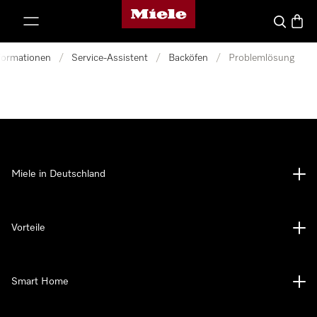
Miele-Homepage
nhalt springen
Suche
Waren
nformationen
/
Service-Assistent
/
Backöfen
/
Problemlösung
Miele in Deutschland
Vorteile
Smart Home