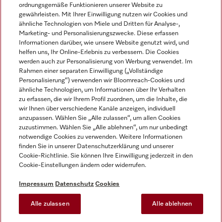
ordnungsgemäße Funktionieren unserer Website zu
gewährleisten. Mit Ihrer Einwilligung nutzen wir Cookies und
ähnliche Technologien von Miele und Dritten für Analyse-,
Marketing- und Personalisierungszwecke. Diese erfassen
Informationen darüber, wie unsere Website genutzt wird, und
helfen uns, Ihr Online-Erlebnis zu verbessern. Die Cookies
Miele auf Instagram
Miele auf Facebook
Miele auf Youtube
werden auch zur Personalisierung von Werbung verwendet. Im
Rahmen einer separaten Einwilligung („Vollständige
Personalisierung“) verwenden wir Bloomreach-Cookies und
ähnliche Technologien, um Informationen über Ihr Verhalten
zu erfassen, die wir Ihrem Profil zuordnen, um die Inhalte, die
wir Ihnen über verschiedene Kanäle anzeigen, individuell
Impressum
anzupassen. Wählen Sie „Alle zulassen“, um allen Cookies
zuzustimmen. Wählen Sie „Alle ablehnen“, um nur unbedingt
AGB
notwendige Cookies zu verwenden. Weitere Informationen
Datenschutz
finden Sie in unserer Datenschutzerklärung und unserer
Nutzungsbedingungen
Cookie-Richtlinie. Sie können Ihre Einwilligung jederzeit in den
Cookie-Einstellungen ändern oder widerrufen.
Barrierefreiheitserklärung
EU-Gesetzen über digitale Dienste
Impressum
Datenschutz
Cookies
Widerrufsantrag
Alle zulassen
Alle ablehnen
Cookie-Einstellungen