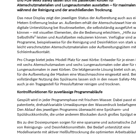
und PLW 8693 Safety lassen sich mit passenden Körben für
Atemschutzmaterialien und Lungenautomaten ausstatten – für maximalen
während der Reinigung und der anschließenden Trocknung.
Das neue Display zeigt den jeweiligen Status der Aufbereitung auch aus e
Metern Entfernung lesbar an. Außerdem erhält der Atemschutzwart hier ei
digitale Unterstützung bei Routinearbeiten, die selbstständig ausgeführt 
können – mit visuellen Elementen, die die Bedienung erleichtern, „Hilfe zu
Selbsthilfe“ leisten und Ausfallzeiten reduzieren können. Verfügbar sind a
Programme, beispielsweise für die Reinigung und Desinfektion von stark 
leicht verschmutzten Atemschutzmaterialien oder Aufbereitungsgütern mi
Schleimhautkontakt.
Pro Charge bietet jedes Modell Platz für zwei Körbe: Entweder für je einen
mit sechs Atemschutzmasken und sechs Lungenautomaten oder aber für 
Lungenautomaten in zwei Körben. Die letztgenannte Lösung bietet sich an
für die Aufbereitung der Masken eine Waschmaschine eingesetzt wird. Bei
vollständiger Nutzung des Spülraums lassen sich in den neuen Safety-Mo
auch je ein Tragegestell für Pressluftatmer reinigen und trocknen.
Kontrollfunktionen für zuverlässige Programmabläufe
Gespült wird in jeder Programmphase mit frischem Wasser. Dabei passt e
patentierte, drehzahlvariable Umwälzpumpe den Wasserdruck bedarfsgere
Den Ablauf des jeweiligen Programms überwacht eine Sprüharm- und
Spüldruckkontrolle, die unter anderem Blockaden durch großes Spülgut e
Bis zu drei Dosierpumpen sorgen für eine sparsame und automatische Zu
von Reinigungs- und Desinfektionsmitteln. Bei Bedarf unterstützt eine
Modellvariante mit aktiver Heißlufttrocknung die optimierten Arbeitsabläu