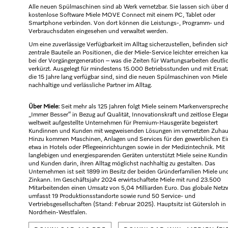
Alle neuen Spülmaschinen sind ab Werk vernetzbar. Sie lassen sich über d
kostenlose Software Miele MOVE Connect mit einem PC, Tablet oder
Smartphone verbinden. Von dort können die Leistungs-, Programm- und
Verbrauchsdaten eingesehen und verwaltet werden.
Um eine zuverlässige Verfügbarkeit im Alltag sicherzustellen, befinden sic
zentrale Bauteile an Positionen, die der Miele-Service leichter erreichen ka
bei der Vorgängergeneration – was die Zeiten für Wartungsarbeiten deutli
verkürzt. Ausgelegt für mindestens 15.000 Betriebsstunden und mit Ersatz
die 15 Jahre lang verfügbar sind, sind die neuen Spülmaschinen von Miele
nachhaltige und verlässliche Partner im Alltag.
Über Miele:
Seit mehr als 125 Jahren folgt Miele seinem Markenversprech
„Immer Besser“ in Bezug auf Qualität, Innovationskraft und zeitlose Elega
weltweit aufgestellte Unternehmen für Premium-Hausgeräte begeistert
Kundinnen und Kunden mit wegweisenden Lösungen im vernetzten Zuhau
Hinzu kommen Maschinen, Anlagen und Services für den gewerblichen Ei
etwa in Hotels oder Pflegeeinrichtungen sowie in der Medizintechnik. Mit
langlebigen und energiesparenden Geräten unterstützt Miele seine Kundi
und Kunden darin, ihren Alltag möglichst nachhaltig zu gestalten. Das
Unternehmen ist seit 1899 im Besitz der beiden Gründerfamilien Miele un
Zinkann. Im Geschäftsjahr 2024 erwirtschaftete Miele mit rund 23.500
Mitarbeitenden einen Umsatz von 5,04 Milliarden Euro. Das globale Netz
umfasst 19 Produktionsstandorte sowie rund 50 Service- und
Vertriebsgesellschaften (Stand: Februar 2025). Hauptsitz ist Gütersloh in
Nordrhein-Westfalen.