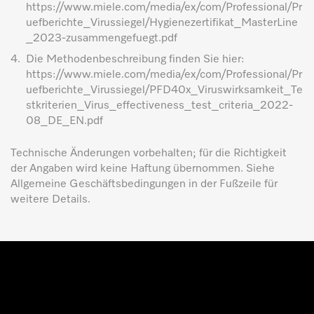
https://www.miele.com/media/ex/com/Professional/Pr
uefberichte_Virussiegel/Hygienezertifikat_MasterLine
_2023-zusammengefuegt.pdf
4.
Die Methodenbeschreibung finden Sie hier:
https://www.miele.com/media/ex/com/Professional/Pr
uefberichte_Virussiegel/PFD40x_Viruswirksamkeit_Te
stkriterien_Virus_effectiveness_test_criteria_2022-
08_DE_EN.pdf
Technische Änderungen vorbehalten; für die Richtigkeit
der Angaben wird keine Haftung übernommen. Siehe
Allgemeine Geschäftsbedingungen in der Fußzeile für
weitere Details.