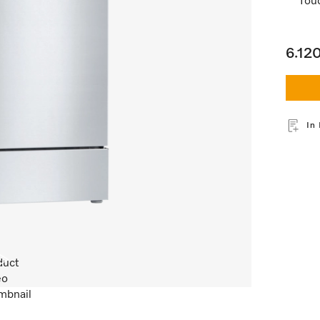
Tou
6.12
In