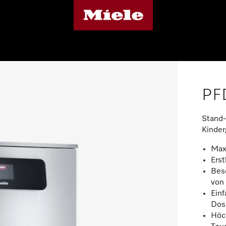
PF
Stand-
Kinder
Max.
Ers
Bes
von
Ein
Dos
Höc