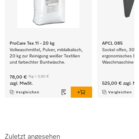
ProCare Tex 11 - 20 kg
APCL 085
Vollwaschmittel, Pulver, mildalkalisch, 
Sockel offen, 30 cm
20 kg zur Reinigung weißer Textilien 
ergonomisches Be-
und farbechter Buntwäsche.
Waschmaschine und
1kg = 3,90 €
78,00 €
zzgl. MwSt.
525,00 €
zzgl. M
Vergleichen
Vergleichen
Zuletzt angesehen