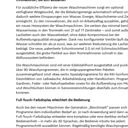
Innovationen, die sich auszahlen
Für zusätzliche Effizienz der neuen Waschmaschinen sorgt ein optional
verfügbarer Wiegesockel, der die Beladungsmenge automatisch erfasst u
dadurch weitere Einsparungen von Wasser, Energie, Waschchemie und Ze
ermöglicht. Zu den Innovationen, die sich im Arbeitsalltag auszahlen, geh
ein neues Heizsystem der Waschmaschinen. Sie senken das minimal benö
Wasserniveau in den Trommeln von 21 auf 17 Zentimeter – und somit auß
Laufzeiten auch den Wasserbedarf, ohne dabei Kompromisse bei der
Aufbereitungsqualität einzugehen. Dank neu konfigurierter Ventile läuft d
Wasser schneller ein als je zuvor, was zur weiteren Reduzierung der Laufze
beiträgt. Die neue, patentierte Schontrommel 2.0 ist mit Schmutzschlitzen
ausgestattet, die grobe Partikel aus dem Trommelinneren schnell in das
Abflusssystem befördern.
Die Waschmaschinen sind mit einer Edelstahlfront ausgestattet und punk
über 90 Waschprogrammen, die in zielgruppengerechten Paketen
zusammengefasst sind: etwa sechs Spezialprogramme für die RKI-konfor
Desinfektion von Leibwäsche, Arbeitskleidung oder Handtüchern. Progra
Gardinen, Feder- oder Naturhaarbetten sowie für die Aufbereitung von M
und Wischtüchern können in Senioreneinrichtungen ebenfalls zum Einsat
kommen.
Full-Touch-Farbdisplay erleichtert die Bedienung
Auch bei den neuen Maschinen der Generation „Benchmark“ passen sich 
Programme dem individuellen Bedarf an. Je nach Anwendung wird dann 
Full-Touch-Farbdisplay entweder eine komplexe oder eine denkbar einfac
Bedieneinheit – in mehr als 30 Sprachen, die Bediener intuitiv bei jedem
Programmschritt auswählen können. Regelmäßig benötigte Waschprogr