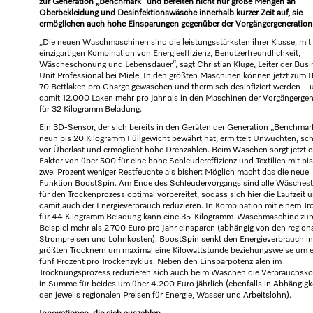
zur Generation „Benchmark“ und bereiten nicht nur große Mengen an
Oberbekleidung und Desinfektionswäsche innerhalb kurzer Zeit auf, sie
ermöglichen auch hohe Einsparungen gegenüber der Vorgängergeneration
„Die neuen Waschmaschinen sind die leistungsstärksten ihrer Klasse, mit 
einzigartigen Kombination von Energieeffizienz, Benutzerfreundlichkeit,
Wäscheschonung und Lebensdauer“, sagt Christian Kluge, Leiter der Busi
Unit Professional bei Miele. In den größten Maschinen können jetzt zum B
70 Bettlaken pro Charge gewaschen und thermisch desinfiziert werden – 
damit 12.000 Laken mehr pro Jahr als in den Maschinen der Vorgängergen
für 32 Kilogramm Beladung.
Ein 3D-Sensor, der sich bereits in den Geräten der Generation „Benchmark
neun bis 20 Kilogramm Füllgewicht bewährt hat, ermittelt Unwuchten, sch
vor Überlast und ermöglicht hohe Drehzahlen. Beim Waschen sorgt jetzt e
Faktor von über 500 für eine hohe Schleudereffizienz und Textilien mit bis
zwei Prozent weniger Restfeuchte als bisher: Möglich macht das die neue
Funktion BoostSpin. Am Ende des Schleudervorgangs sind alle Wäsches
für den Trockenprozess optimal vorbereitet, sodass sich hier die Laufzeit 
damit auch der Energieverbrauch reduzieren. In Kombination mit einem Tr
für 44 Kilogramm Beladung kann eine 35-Kilogramm-Waschmaschine zu
Beispiel mehr als 2.700 Euro pro Jahr einsparen (abhängig von den region
Strompreisen und Lohnkosten). BoostSpin senkt den Energieverbrauch i
größten Trocknern um maximal eine Kilowattstunde beziehungsweise um 
fünf Prozent pro Trockenzyklus. Neben den Einsparpotenzialen im
Trocknungsprozess reduzieren sich auch beim Waschen die Verbrauchsko
in Summe für beides um über 4.200 Euro jährlich (ebenfalls in Abhängigk
den jeweils regionalen Preisen für Energie, Wasser und Arbeitslohn).