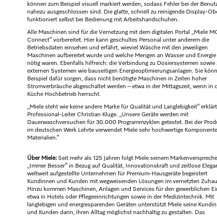
können zum Beispiel visuell markiert werden, sodass Fehler bei der Benu
nahezu ausgeschlossen sind. Die glatte, schnell zu reinigende Display-Ob
funktioniert selbst bei Bedienung mit Arbeitshandschuhen.
Alle Maschinen sind für die Vernetzung mit dem digitalen Portal „Miele 
Connect“ vorbereitet. Hier kann geschultes Personal unter anderem die
Betriebsdaten einsehen und erfährt, wieviel Wäsche mit den jeweiligen
Maschinen aufbereitet wurde und welche Mengen an Wasser und Energie
nötig waren. Ebenfalls hilfreich: die Verbindung zu Dosiersystemen sowie
externen Systemen wie bauseitigen Energieoptimierungsanlagen. Sie kön
Beispiel dafür sorgen, dass nicht benötigte Maschinen in Zeiten hoher
Stromverbräuche abgeschaltet werden – etwa in der Mittagszeit, wenn in 
Küche Hochbetrieb herrscht.
„Miele steht wie keine andere Marke für Qualität und Langlebigkeit“ erklärt
Professional-Leiter Christian Kluge. „Unsere Geräte werden mit
Dauerwaschversuchen für 30.000 Programmzyklen getestet. Bei der Prod
im deutschen Werk Lehrte verwendet Miele sehr hochwertige Komponent
Materialien.“
Über Miele:
Seit mehr als 125 Jahren folgt Miele seinem Markenversprech
„Immer Besser“ in Bezug auf Qualität, Innovationskraft und zeitlose Elega
weltweit aufgestellte Unternehmen für Premium-Hausgeräte begeistert
Kundinnen und Kunden mit wegweisenden Lösungen im vernetzten Zuhau
Hinzu kommen Maschinen, Anlagen und Services für den gewerblichen Ei
etwa in Hotels oder Pflegeeinrichtungen sowie in der Medizintechnik. Mit
langlebigen und energiesparenden Geräten unterstützt Miele seine Kundi
und Kunden darin, ihren Alltag möglichst nachhaltig zu gestalten. Das