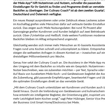
der Miele App* hilft Nutzerinnen und Nutzern, schneller die passenden
Einstellungen für ihr Gericht zu finden und Programme direkt an vernetzte
Backöfen zu übertragen. Der Culinary Coach* ist ab dem zweiten Quartal
Deutschland und Österreich verfügbar.
Ein neues Rezept ausprobieren oder unter Zeitdruck etwas Leckeres zuber
im Kochalltag greifen viele Menschen dafür auf vertraute Geräte-Einstellu
zurück. Das zeigen auch Miele Nutzungsdaten: Bei rund 75 Prozent aller
Garvorgänge greifen Kundinnen und Kunden lediglich auf zwei Betriebsart
zurück: Ober-/Unterhitze und Heißluft. Viele weitere Funktionen moderne
Backöfen bleiben im Alltag entsprechend ungenutzt.
Gleichzeitig wenden sich immer mehr Menschen an KI-basierte Assistent
Fragen rund ums Kochen schnell und unkompliziert zu klären. Entspreche
steigen die weltweiten Anfragen in diesem Kontext an – inzwischen auf ei
dreistelligen Millionenbereich pro Woche.
Genau hier setzt der Culinary Coach an. Die Assistenz in der Miele App m
den Umgang mit dem Backofen so intuitiv wie ein Gespräch: Nutzerinnen
Nutzer beschreiben, was sie zubereiten möchten – per Text, Sprache oder 
Auf Basis von kuratiertem Miele Koch- und Gerätewissen begleitet der Ass
die Zubereitung, gibt passende Empfehlungen, beantwortet Fragen und üb
die optimalen Einstellungen direkt an das vernetzte Gerät.
„Mit dem Culinary Coach unterstützen wir Kundinnen und Kunden auch ü
Gerät hinaus. Durch die Verbindung von Gerätewissen und kulinarische
how entsteht ein intelligenter Begleiter, der Orientierung gibt, inspiriert un
mehr Leichtigkeit beim Kochen sorgt,“ sagt Peter Hübinger, Senior Vice Pr
der Business Unit Smart Home/Electronics bei Miele.