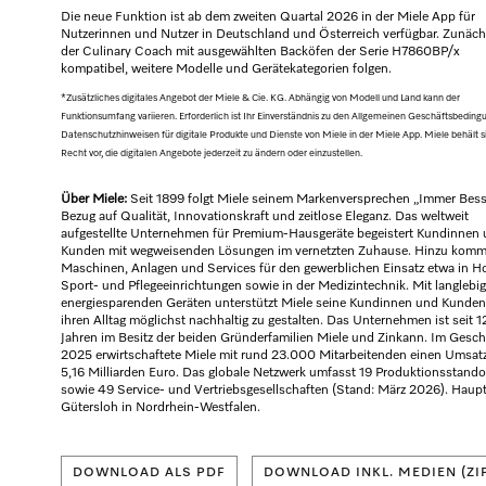
Die neue Funktion ist ab dem zweiten Quartal 2026 in der Miele App für
Nutzerinnen und Nutzer in Deutschland und Österreich verfügbar. Zunächs
der Culinary Coach mit ausgewählten Backöfen der Serie H7860BP/x
kompatibel, weitere Modelle und Gerätekategorien folgen.
*Zusätzliches digitales Angebot der Miele & Cie. KG. Abhängig von Modell und Land kann der
Funktionsumfang variieren. Erforderlich ist Ihr Einverständnis zu den Allgemeinen Geschäftsbedin
Datenschutzhinweisen für digitale Produkte und Dienste von Miele in der Miele App. Miele behält s
Recht vor, die digitalen Angebote jederzeit zu ändern oder einzustellen.
Über Miele:
Seit 1899 folgt Miele seinem Markenversprechen „Immer Bess
Bezug auf Qualität, Innovationskraft und zeitlose Eleganz. Das weltweit
aufgestellte Unternehmen für Premium-Hausgeräte begeistert Kundinnen
Kunden mit wegweisenden Lösungen im vernetzten Zuhause. Hinzu kom
Maschinen, Anlagen und Services für den gewerblichen Einsatz etwa in Ho
Sport- und Pflegeeinrichtungen sowie in der Medizintechnik. Mit langlebi
energiesparenden Geräten unterstützt Miele seine Kundinnen und Kunden 
ihren Alltag möglichst nachhaltig zu gestalten. Das Unternehmen ist seit 1
Jahren im Besitz der beiden Gründerfamilien Miele und Zinkann. Im Gesch
2025 erwirtschaftete Miele mit rund 23.000 Mitarbeitenden einen Umsat
5,16 Milliarden Euro. Das globale Netzwerk umfasst 19 Produktionsstando
sowie 49 Service- und Vertriebsgesellschaften (Stand: März 2026). Haupts
Gütersloh in Nordrhein-Westfalen.
DOWNLOAD ALS PDF
DOWNLOAD INKL. MEDIEN (ZI