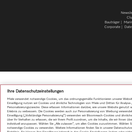
Newsle
Cl
Bauträger
Mari
Corporate
Date
Ihre Datenschutzeinstellungen
Miele verwendet notwendige Cookies, um das ordnungsgemäße Funktionieren unserer Website 
Einwilligung nutzen wir Cookies und ähnliche Technologien von Miele und Dritten für Analyse
Personalisierungszwecke. Diese erfassen Informationen darüber, wie unsere Website genutzt wi
Erlebnis zu verbessern. Die Cookies werden auch zur Personalisierung von Werbung verwende
Einwilligung („Vollständige Personalisierung“) verwenden wir Bloomreach-Cookies und ähnlic
über Ihr Verhalten zu erfassen, die wir Ihrem Profil zuordnen, um die Inhalte, die wir Ihnen üb
individuell anzupassen. Wählen Sie „Alle zulassen“, um allen Cookies zuzustimmen. Wählen S
notwendige Cookies zu verwenden. Weitere Informationen finden Sie in unserer Datenschutze
Richtlinie. Sie können Ihre Einwilligung jederzeit in den Cookie-Einstellungen ändern oder wide