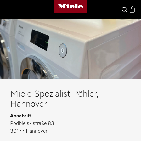
Miele-Homepage
nhalt springen
Waren
Suche
Miele Spezialist Pöhler,
Hannover
Anschrift
Podbielskistraße 83
30177 Hannover