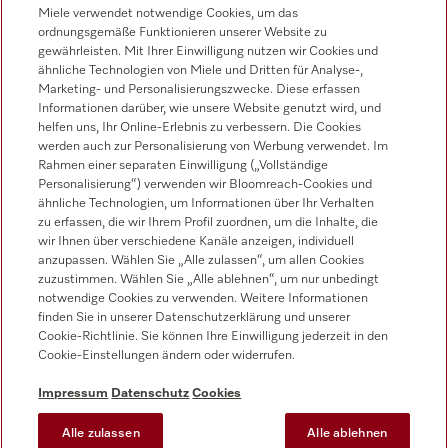
Miele verwendet notwendige Cookies, um das
ordnungsgemäße Funktionieren unserer Website zu
gewährleisten. Mit Ihrer Einwilligung nutzen wir Cookies und
ähnliche Technologien von Miele und Dritten für Analyse-,
Marketing- und Personalisierungszwecke. Diese erfassen
Miele auf Instagram
Miele auf Facebook
Miele auf Youtube
Informationen darüber, wie unsere Website genutzt wird, und
helfen uns, Ihr Online-Erlebnis zu verbessern. Die Cookies
werden auch zur Personalisierung von Werbung verwendet. Im
Rahmen einer separaten Einwilligung („Vollständige
Personalisierung“) verwenden wir Bloomreach-Cookies und
ähnliche Technologien, um Informationen über Ihr Verhalten
zu erfassen, die wir Ihrem Profil zuordnen, um die Inhalte, die
wir Ihnen über verschiedene Kanäle anzeigen, individuell
Impressum
anzupassen. Wählen Sie „Alle zulassen“, um allen Cookies
zuzustimmen. Wählen Sie „Alle ablehnen“, um nur unbedingt
AGB
notwendige Cookies zu verwenden. Weitere Informationen
Datenschutz
finden Sie in unserer Datenschutzerklärung und unserer
Cookie-Richtlinie. Sie können Ihre Einwilligung jederzeit in den
Nutzungsbedingungen
Cookie-Einstellungen ändern oder widerrufen.
Barrierefreiheitserklärung
EU-Gesetzen über digitale Dienste
Impressum
Datenschutz
Cookies
Widerrufsantrag
Alle zulassen
Alle ablehnen