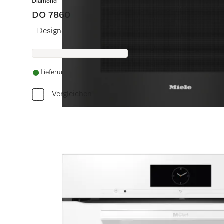
Diamond
DO 7860
- Designerküche wird Sterneküche.
Lieferung innerhalb von 5-7 Werktagen
Vergleichen
Benö