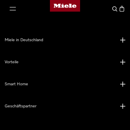
Miele-Homepage
nhalt springen
Suche
Waren
Miele in Deutschland
Vorteile
Smart Home
Geschäftspartner