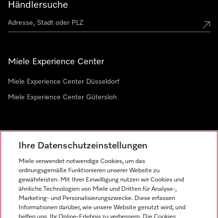
Händlersuche
Miele Experience Center
Miele Experience Center Düsseldorf
Miele Experience Center Gütersloh
Newsletter
Ihre Datenschutzeinstellungen
Miele verwendet notwendige Cookies, um das
ordnungsgemäße Funktionieren unserer Website zu
gewährleisten. Mit Ihrer Einwilligung nutzen wir Cookies und
ähnliche Technologien von Miele und Dritten für Analyse-,
Marketing- und Personalisierungszwecke. Diese erfassen
Informationen darüber, wie unsere Website genutzt wird, und
helfen uns, Ihr Online-Erlebnis zu verbessern. Die Cookies