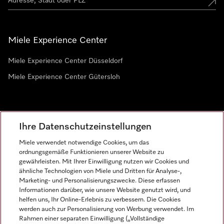
Miele Experience Center
Miele Experience Center Düsseldorf
Miele Experience Center Gütersloh
Newsletter
Ihre Datenschutzeinstellungen
Miele verwendet notwendige Cookies, um das
ordnungsgemäße Funktionieren unserer Website zu
gewährleisten. Mit Ihrer Einwilligung nutzen wir Cookies und
ähnliche Technologien von Miele und Dritten für Analyse-,
Marketing- und Personalisierungszwecke. Diese erfassen
Informationen darüber, wie unsere Website genutzt wird, und
helfen uns, Ihr Online-Erlebnis zu verbessern. Die Cookies
Miele auf Instagram
Miele auf Facebook
Miele auf Youtube
werden auch zur Personalisierung von Werbung verwendet. Im
Rahmen einer separaten Einwilligung („Vollständige