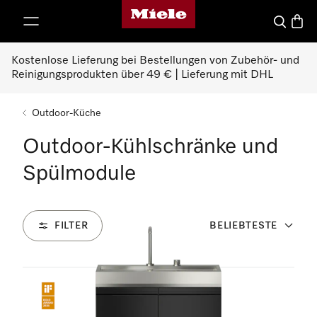
Miele-Homepage
nhalt springen
Suche
Waren
Kostenlose Lieferung bei Bestellungen von Zubehör- und
Reinigungsprodukten über 49 € | Lieferung mit DHL
Outdoor-Küche
Outdoor-Kühlschränke und
Spülmodule
FILTER
BELIEBTESTE
2
Produkte