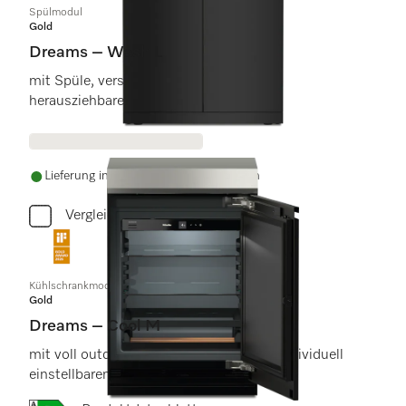
Spülmodul
Gold
Dreams – Wash L
mit Spüle, versenkbarer Armatur und
herausziehbarem Abfallsystem.
Lieferung innerhalb von 5-7 Werktagen
Vergleichen
Kühlschrankmodul
Gold
Dreams – Cool M
mit voll outdoorfähigem Kühlgerät und individuell
einstellbarem Kühlbereich.