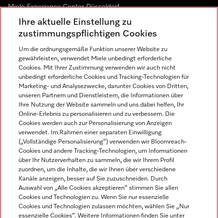
Miele Experience Center Düsseldorf
Ihre aktuelle Einstellung zu
Miele Experience Center Gütersloh
zustimmungspflichtigen Cookies
Um die ordnungsgemäße Funktion unserer Website zu
Newsletter
gewährleisten, verwendet Miele unbedingt erforderliche
Cookies. Mit Ihrer Zustimmung verwenden wir auch nicht
unbedingt erforderliche Cookies und Tracking-Technologien für
Marketing- und Analysezwecke, darunter Cookies von Dritten,
unseren Partnern und Dienstleistern, die Informationen über
Ihre Nutzung der Website sammeln und uns dabei helfen, Ihr
Online-Erlebnis zu personalisieren und zu verbessern. Die
Cookies werden auch zur Personalisierung von Anzeigen
verwendet. Im Rahmen einer separaten Einwilligung
(„Vollständige Personalisierung“) verwenden wir Bloomreach-
Miele auf Instagram
Miele auf Facebook
Miele auf Youtube
Cookies und andere Tracking-Technologien, um Informationen
über Ihr Nutzerverhalten zu sammeln, die wir Ihrem Profil
zuordnen, um die Inhalte, die wir Ihnen über verschiedene
Kanäle anzeigen, besser auf Sie zuzuschneiden. Durch
Auswahl von „Alle Cookies akzeptieren“ stimmen Sie allen
Cookies und Technologien zu. Wenn Sie nur essenzielle
Impressum
Cookies und Technologien zulassen möchten, wählen Sie „Nur
essenzielle Cookies“. Weitere Informationen finden Sie unter
AGB