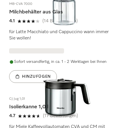
MB-CVA 7000
Milchbehälter aus Glas
4.1
(14 Bewertungen)
4.1 von 5 Sternen
für Latte Macchiato und Cappuccino wann immer
Sie wollen!
Sofort versandfertig, in ca. 1 - 2 Werktagen bei Ihnen
HINZUFÜGEN
CJ Jug 1,0l
Isolierkanne 1,0 l
4.7
(17 Bewertungen)
4.7 von 5 Sternen
für Miele Kaffeevollautomaten CVA und CM mit