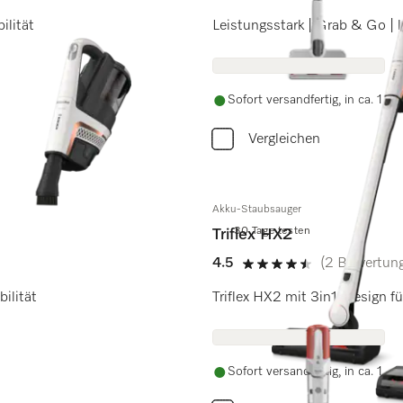
5 von 5 Sternen
ilität
Sofort versandfertig, in ca. 1 -
Vergleichen
Akku-Staubsauger
30 Tage testen
Triflex HX2
4.5
(2 Bewertun
4.5 von 5 Sternen
ilität
Triflex HX2 mit 3in1-Design fü
Sofort versandfertig, in ca. 1 -