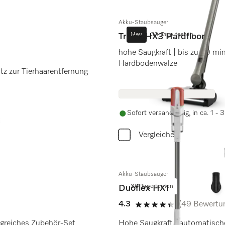
Akku-Staubsauger
Neu
30 Tage testen
Triflex HX3 Hardfloor
hohe Saugkraft | bis zu 70 mi
Hardbodenwalze
 Grab & Go | leicht & kompakt | Aufsatz zur Tierhaarentfernung
Sofort versandfertig, in ca. 1 -
Vergleichen
Akku-Staubsauger
30 Tage testen
Duoflex HX1
4.3
(49 Bewertu
4.3 von 5 Sternen
 umfangreiches Zubehör-Set
Hohe Saugkraft | automatisch