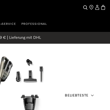
Suche
Händler finde
Mein Kun
Waren
SERVICE
PROFESSIONAL
•
9 € | Lieferung mit DHL
BELIEBTESTE