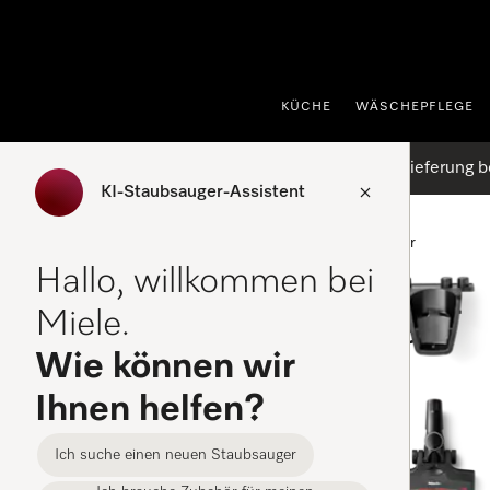
nhalt springen
KÜCHE
WÄSCHEPFLEGE
Kostenlose Lieferung b
KI-Staubsauger-Assistent
Startseite
Staubsauger
Akku-Staubsauger
Hallo, willkommen bei
Akku-Staubsauger
Miele.
Wie können wir
Ihnen helfen?
FILTER
Ich suche einen neuen Staubsauger
Akku-Staubsauger