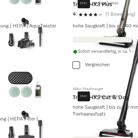
Neu
30 Tage testen
Triflex HX3 Plus
4
(1 Bewertung)
4 von 5 Sternen
nnung | HEPA | AquaTwister
hohe Saugkraft | bis zu 140 m
Sofort versandfertig, in ca. 1 -
Vergleichen
Akku-Staubsauger
Neu
30 Tage testen
Triflex HX3 Cat & Dog
hohe Saugkraft | bis zu 70 mi
Tierhaaraufsatz
ng | HEPA Filter |