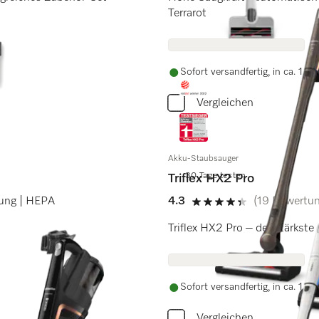
Terrarot
Sofort versandfertig, in ca. 1 -
Vergleichen
Akku-Staubsauger
30 Tage testen
Triflex HX2 Pro
nung | HEPA
4.3
(19 Bewertu
4.3 von 5 Sternen
Triflex HX2 Pro – der stärkste
Sofort versandfertig, in ca. 1 -
Vergleichen