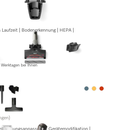
n Laufzeit | Bodenerkennung | HEPA |
 3 Werktagen bei Ihnen
Farbe:
Farbe:
Farbe:
ngen)
e Leistungsanpassung | Gerätemodifikation |