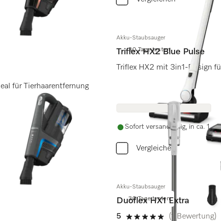
Akku-Staubsauger
30 Tage testen
Triflex HX2 Blue Pulse
Triflex HX2 mit 3in1-Design fü
al für Tierhaarentfernung
Sofort versandfertig, in ca. 1 -
Vergleichen
Akku-Staubsauger
30 Tage testen
Duoflex HX1 Extra
5
(1 Bewertung)