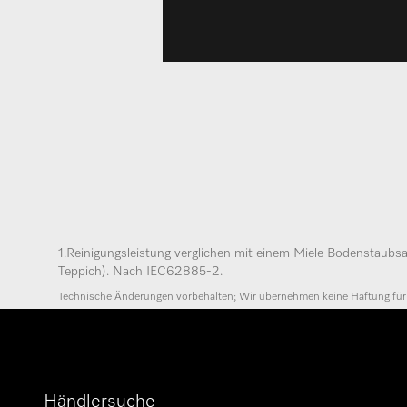
1.
Reinigungsleistung verglichen mit einem Miele Bodenstau
Teppich). Nach IEC62885-2.
Technische Änderungen vorbehalten; Wir übernehmen keine Haftung für di
Händlersuche