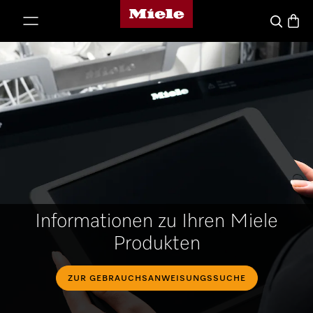
Miele-Homepage
nhalt springen
Waren
Suche
Informationen zu Ihren Miele
Produkten
ZUR GEBRAUCHSANWEISUNGSSUCHE