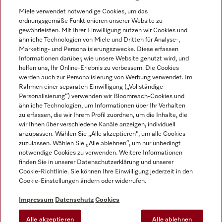
Miele verwendet notwendige Cookies, um das
ordnungsgemäße Funktionieren unserer Website zu
gewährleisten. Mit Ihrer Einwilligung nutzen wir Cookies und
ähnliche Technologien von Miele und Dritten für Analyse-,
Marketing- und Personalisierungszwecke. Diese erfassen
Informationen darüber, wie unsere Website genutzt wird, und
helfen uns, Ihr Online-Erlebnis zu verbessern. Die Cookies
Miele auf Instagram
Miele auf Facebook
Miele auf Youtube
werden auch zur Personalisierung von Werbung verwendet. Im
Rahmen einer separaten Einwilligung („Vollständige
Personalisierung“) verwenden wir Bloomreach-Cookies und
ähnliche Technologien, um Informationen über Ihr Verhalten
zu erfassen, die wir Ihrem Profil zuordnen, um die Inhalte, die
wir Ihnen über verschiedene Kanäle anzeigen, individuell
Impressum
anzupassen. Wählen Sie „Alle akzeptieren“, um alle Cookies
zuzulassen. Wählen Sie „Alle ablehnen“, um nur unbedingt
AGB
notwendige Cookies zu verwenden. Weitere Informationen
Datenschutz
finden Sie in unserer Datenschutzerklärung und unserer
Nutzungsbedingungen
Cookie-Richtlinie. Sie können Ihre Einwilligung jederzeit in den
Cookie-Einstellungen ändern oder widerrufen.
Barrierefreiheitserklärung
EU-Gesetzen über digitale Dienste
Impressum
Datenschutz
Cookies
Widerrufsantrag
Alle akzeptieren
Alle ablehnen