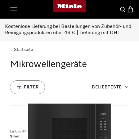
Miele-Homepage
nhalt springen
Suche
Waren
Kostenlose Lieferung bei Bestellungen von Zubehör- und
Reinigungsprodukten über 49 € | Lieferung mit DHL
Startseite
Mikrowellengeräte
FILTER
BELIEBTESTE
9
Produkte
Einbau-Mikrowellengerät
Silver