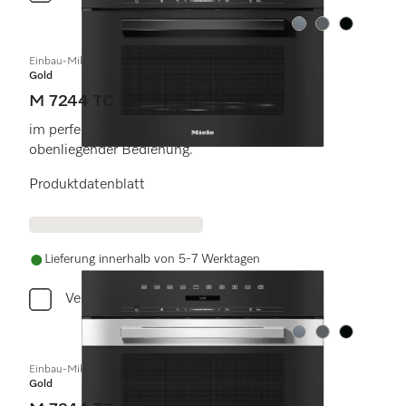
Farbe:
Farbe:
Farbe:
Einbau-Mikrowellengerät
Gold
M 7244 TC
im perfekt kombinierbaren Design mit
obenliegender Bedienung.
Produktdatenblatt
Lieferung innerhalb von 5-7 Werktagen
Vergleichen
Farbe:
Farbe:
Farbe:
Einbau-Mikrowellengerät
Gold