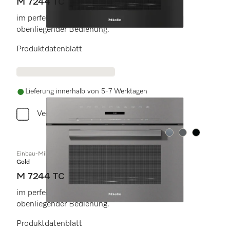
M 7244 TC
im perfekt kombinierbaren Design mit
obenliegender Bedienung.
Produktdatenblatt
Lieferung innerhalb von 5-7 Werktagen
Vergleichen
Farbe:
Farbe:
Farbe:
Einbau-Mikrowellengerät
Gold
M 7244 TC
im perfekt kombinierbaren Design mit
obenliegender Bedienung.
Produktdatenblatt