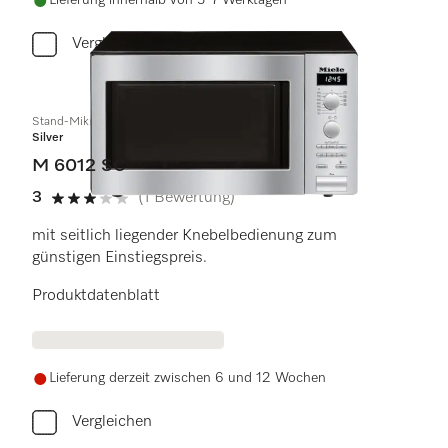
Lieferung innerhalb von 5-7 Werktagen
Vergleichen
Stand-Mikrowellengerät
Silver
M 6012 SC
3
(1 Bewertung)
3 von 5 Sternen
mit seitlich liegender Knebelbedienung zum
günstigen Einstiegspreis.
Produktdatenblatt
Lieferung derzeit zwischen 6 und 12 Wochen
Vergleichen