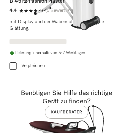
30 Tage testen
B 4312 FashionMaster
4.4
(5 Bewertungen)
4.4 von 5 Sternen
mit Display und der Wabensohle für optimale
Glättung.
Lieferung innerhalb von 5-7 Werktagen
Vergleichen
Benötigen Sie Hilfe das richtige
Gerät zu finden?
KAUFBERATER