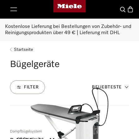
Miele-Homepage
nhalt springen
Suche
Waren
Kostenlose Lieferung bei Bestellungen von Zubehör- und
Reinigungsprodukten über 49 € | Lieferung mit DHL
Startseite
Bügelgeräte
FILTER
BELIEBTESTE
4
Produkte
Dampfbügelsystem