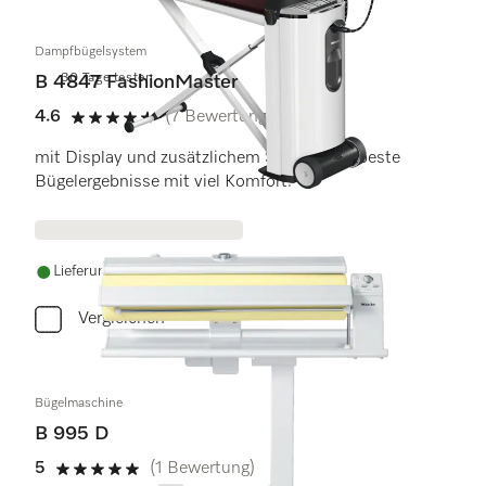
Dampfbügelsystem
30 Tage testen
B 4847 FashionMaster
4.6
(7 Bewertungen)
4.6 von 5 Sternen
mit Display und zusätzlichem Steamer für beste
Bügelergebnisse mit viel Komfort.
Lieferung innerhalb von 5-7 Werktagen
Vergleichen
Bügelmaschine
B 995 D
5
(1 Bewertung)
5 von 5 Sternen