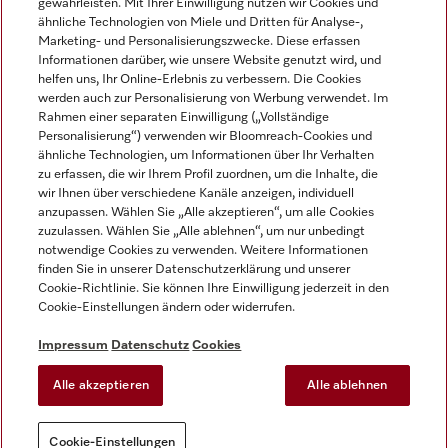
gewährleisten. Mit Ihrer Einwilligung nutzen wir Cookies und
ähnliche Technologien von Miele und Dritten für Analyse-,
Marketing- und Personalisierungszwecke. Diese erfassen
Informationen darüber, wie unsere Website genutzt wird, und
helfen uns, Ihr Online-Erlebnis zu verbessern. Die Cookies
Miele auf Instagram
Miele auf Facebook
Miele auf Youtube
werden auch zur Personalisierung von Werbung verwendet. Im
Rahmen einer separaten Einwilligung („Vollständige
Personalisierung“) verwenden wir Bloomreach-Cookies und
ähnliche Technologien, um Informationen über Ihr Verhalten
zu erfassen, die wir Ihrem Profil zuordnen, um die Inhalte, die
wir Ihnen über verschiedene Kanäle anzeigen, individuell
Impressum
anzupassen. Wählen Sie „Alle akzeptieren“, um alle Cookies
zuzulassen. Wählen Sie „Alle ablehnen“, um nur unbedingt
AGB
notwendige Cookies zu verwenden. Weitere Informationen
Datenschutz
finden Sie in unserer Datenschutzerklärung und unserer
Nutzungsbedingungen
Cookie-Richtlinie. Sie können Ihre Einwilligung jederzeit in den
Cookie-Einstellungen ändern oder widerrufen.
Barrierefreiheitserklärung
EU-Gesetzen über digitale Dienste
Impressum
Datenschutz
Cookies
Widerrufsantrag
Alle akzeptieren
Alle ablehnen
Cookie-Einstellungen
Cookie-Einstellungen