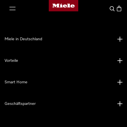
Miele-Homepage
nhalt springen
Suche
Waren
Miele in Deutschland
Vorteile
Smart Home
Geschäftspartner