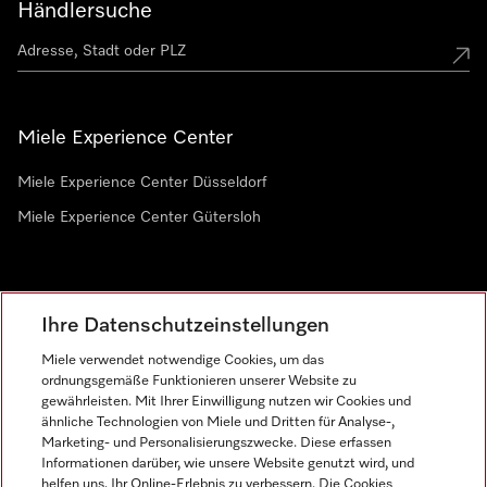
Händlersuche
Miele Experience Center
Miele Experience Center Düsseldorf
Miele Experience Center Gütersloh
Newsletter
Ihre Datenschutzeinstellungen
Miele verwendet notwendige Cookies, um das
ordnungsgemäße Funktionieren unserer Website zu
gewährleisten. Mit Ihrer Einwilligung nutzen wir Cookies und
ähnliche Technologien von Miele und Dritten für Analyse-,
Marketing- und Personalisierungszwecke. Diese erfassen
Informationen darüber, wie unsere Website genutzt wird, und
helfen uns, Ihr Online-Erlebnis zu verbessern. Die Cookies