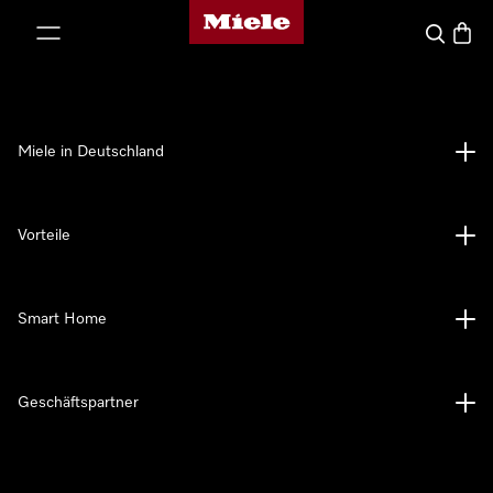
Miele-Homepage
nhalt springen
Suche
Waren
Miele in Deutschland
Vorteile
Smart Home
Geschäftspartner