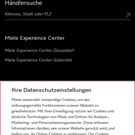
Händlersuche
Miele Experience Center
Miele Experience Center Düsseldorf
Miele Experience Center Gütersloh
Newsletter
Ihre Datenschutzeinstellungen
Miele verwendet notwendige Cookies, um das
ordnungsgemäße Funktionieren unserer Website zu
gewährleisten. Mit Ihrer Einwilligung nutzen wir Cookies und
ähnliche Technologien von Miele und Dritten für Analyse-,
Marketing- und Personalisierungszwecke. Diese erfassen
Informationen darüber, wie unsere Website genutzt wird, und
helfen uns, Ihr Online-Erlebnis zu verbessern. Die Cookies