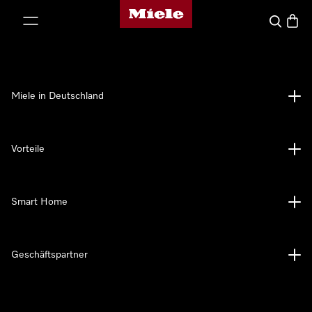
Miele-Homepage
nhalt springen
Suche
Waren
Miele in Deutschland
Vorteile
Smart Home
Geschäftspartner