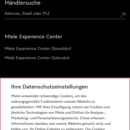
Händlersuche
Miele Experience Center
Miele Experience Center Düsseldorf
Miele Experience Center Gütersloh
Newsletter
Ihre Datenschutzeinstellungen
Miele verwendet notwendige Cookies, um das
ordnungsgemäße Funktionieren unserer Website zu
gewährleisten. Mit Ihrer Einwilligung nutzen wir Cookies und
ähnliche Technologien von Miele und Dritten für Analyse-,
Marketing- und Personalisierungszwecke. Diese erfassen
Informationen darüber, wie unsere Website genutzt wird, und
helfen uns, Ihr Online-Erlebnis zu verbessern. Die Cookies