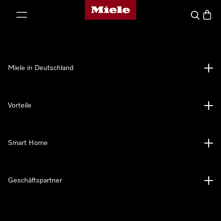
Miele-Homepage
nhalt springen
Suche
Waren
Miele in Deutschland
Vorteile
Smart Home
Geschäftspartner