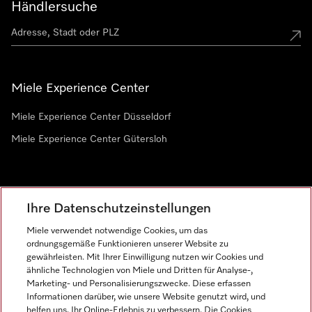
Händlersuche
Miele Experience Center
Miele Experience Center Düsseldorf
Miele Experience Center Gütersloh
Newsletter
Ihre Datenschutzeinstellungen
Miele verwendet notwendige Cookies, um das
ordnungsgemäße Funktionieren unserer Website zu
gewährleisten. Mit Ihrer Einwilligung nutzen wir Cookies und
ähnliche Technologien von Miele und Dritten für Analyse-,
Marketing- und Personalisierungszwecke. Diese erfassen
Informationen darüber, wie unsere Website genutzt wird, und
helfen uns, Ihr Online-Erlebnis zu verbessern. Die Cookies