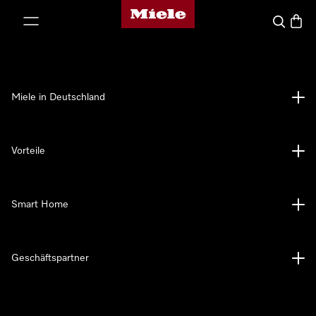
Miele-Homepage
nhalt springen
Suche
Waren
Miele in Deutschland
Vorteile
Smart Home
Geschäftspartner