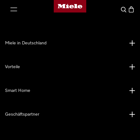
Miele-Homepage
nhalt springen
Suche
Waren
Miele in Deutschland
Vorteile
Smart Home
Geschäftspartner