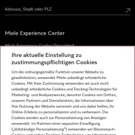
Miele Experience Center
Miele Experience Center Düsseldorf
Ihre aktuelle Einstellung zu
Miele Experience Center Gütersloh
zustimmungspflichtigen Cookies
Um die ordnungsgemäße Funktion unserer Website zu
Newsletter
gewährleisten, verwendet Miele unbedingt erforderliche
Cookies. Mit Ihrer Zustimmung verwenden wir auch nicht
unbedingt erforderliche Cookies und Tracking-Technologien für
Marketing- und Analysezwecke, darunter Cookies von Dritten,
unseren Partnern und Dienstleistern, die Informationen über
Ihre Nutzung der Website sammeln und uns dabei helfen, Ihr
Online-Erlebnis zu personalisieren und zu verbessern. Die
Cookies werden auch zur Personalisierung von Anzeigen
verwendet. Im Rahmen einer separaten Einwilligung
(„Vollständige Personalisierung“) verwenden wir Bloomreach-
Miele auf Instagram
Miele auf Facebook
Miele auf Youtube