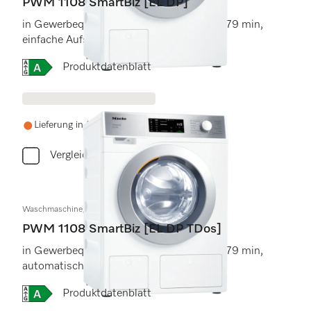
PWM 1108 SmartBiz [EL DP]
in Gewerbequalität mit einer Laufzeit von 79 min,
einfache Aufstellung.
Onlinelabel Image, Energielabel
Produktdatenblatt
Lieferung in 2-3 Wochen
Vergleichen
Waschmaschine, elektrobeheizt
PWM 1108 SmartBiz [EL DP TDos]
in Gewerbequalität mit einer Laufzeit von 79 min,
automatische Dosierung.
Onlinelabel Image, Energielabel
Produktdatenblatt