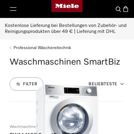
Miele-Homepage
nhalt springen
Suche
Waren
Kostenlose Lieferung bei Bestellungen von Zubehör- und
Reinigungsprodukten über 49 € | Lieferung mit DHL
Professional Wäschereitechnik
Waschmaschinen SmartBiz
FILTER
BELIEBTESTE
2
Produkte
Waschmaschine, elektrobeheizt