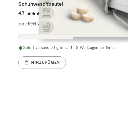
Schuhwaschbeutel
4.7
(230 Bewertungen)
4.7 von 5 Sternen
zur effektiven Reinigung von Schuhen mit SneakerTab
Sofort versandfertig, in ca. 1 - 2 Werktagen bei Ihnen
HINZUFÜGEN