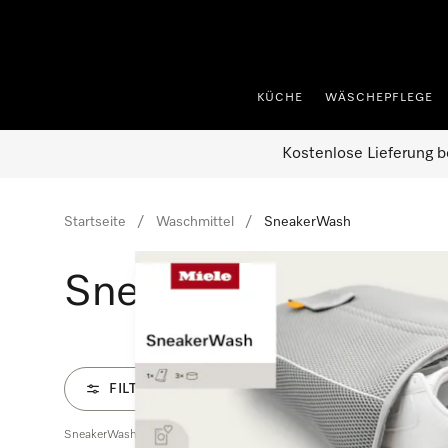
nhalt springen
KÜCHE
WÄSCHEPFLEGE
Kostenlose Lieferung b
Startseite
Waschmittel
SneakerWash
SneakerWash
FILTER
SneakerWash