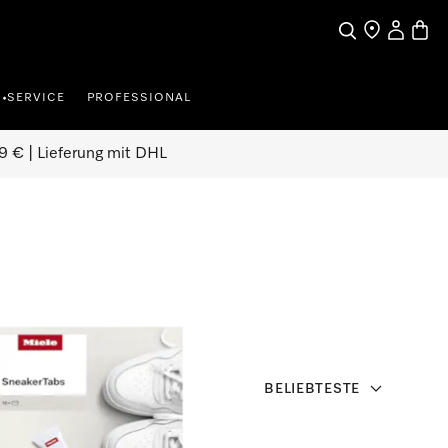
Suche
Händler finde
Mein Kun
Waren
SERVICE
PROFESSIONAL
•
9 € | Lieferung mit DHL
BELIEBTESTE