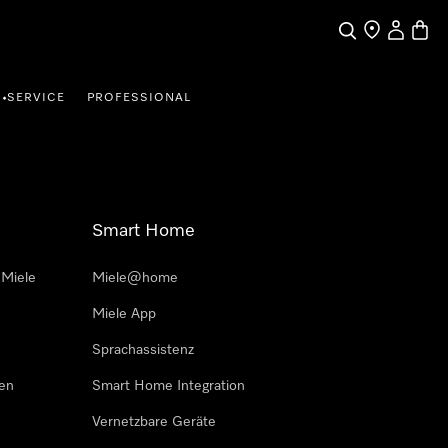
Suche
Händler finde
Mein Kun
Waren
SERVICE
PROFESSIONAL
•
Smart Home
 Miele
Miele@home
Miele App
Sprachassistenz
sen
Smart Home Integration
Vernetzbare Geräte