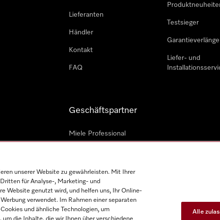
Produktneuheite
Lieferanten
Testsieger
Händler
Garantieverlänge
Kontakt
Liefer- und
FAQ
Installationsservi
Geschäftspartner
Miele Professional
Professioneller Reparateur
Miele Marine
en unserer Website zu gewährleisten. Mit Ihrer
Dritten für Analyse-, Marketing- und
Architekten und Bauträger
e Website genutzt wird, und helfen uns, Ihr Online-
on Werbung verwendet. Im Rahmen einer separaten
h-Cookies und ähnliche Technologien, um
Alle zula
, um die Inhalte, die wir Ihnen über verschiedene