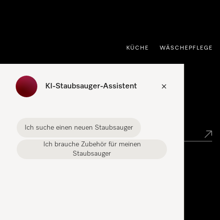
nhalt springen
KÜCHE
WÄSCHEPFLEGE
KI-Staubsauger-Assistent
Händlersuche
Ich suche einen neuen Staubsauger
Ich brauche Zubehör für meinen
Staubsauger
Miele Experience Center
Miele Experience Center Düsseldorf
Miele Experience Center Gütersloh