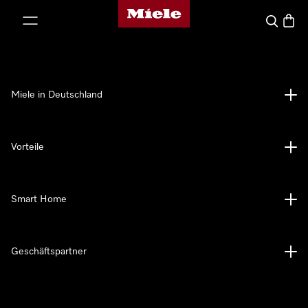
Miele-Homepage
nhalt springen
Suche
Waren
Miele in Deutschland
Vorteile
Smart Home
Geschäftspartner