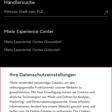
Händlersuche
Miele Experience Center
Miele Experience Center Düsseldorf
Miele Experience Center Gütersloh
Newsletter
Ihre Datenschutzeinstellungen
Miele verwendet notwendige Cookies, um das
ordnungsgemäße Funktionieren unserer Website zu
gewährleisten. Mit Ihrer Einwilligung nutzen wir Cookies und
ähnliche Technologien von Miele und Dritten für Analyse-,
Marketing- und Personalisierungszwecke. Diese erfassen
Informationen darüber, wie unsere Website genutzt wird, und
helfen uns, Ihr Online-Erlebnis zu verbessern. Die Cookies