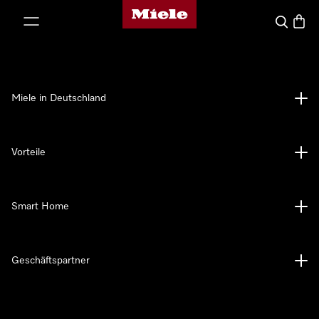
Miele-Homepage
nhalt springen
Suche
Waren
Miele in Deutschland
Vorteile
Smart Home
Geschäftspartner