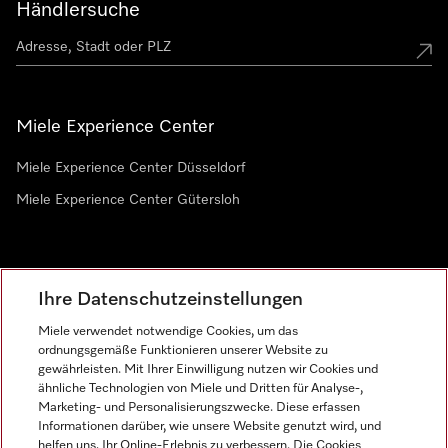
Händlersuche
Miele Experience Center
Miele Experience Center Düsseldorf
Miele Experience Center Gütersloh
Newsletter
Ihre Datenschutzeinstellungen
Miele verwendet notwendige Cookies, um das
ordnungsgemäße Funktionieren unserer Website zu
gewährleisten. Mit Ihrer Einwilligung nutzen wir Cookies und
ähnliche Technologien von Miele und Dritten für Analyse-,
Marketing- und Personalisierungszwecke. Diese erfassen
Informationen darüber, wie unsere Website genutzt wird, und
helfen uns, Ihr Online-Erlebnis zu verbessern. Die Cookies