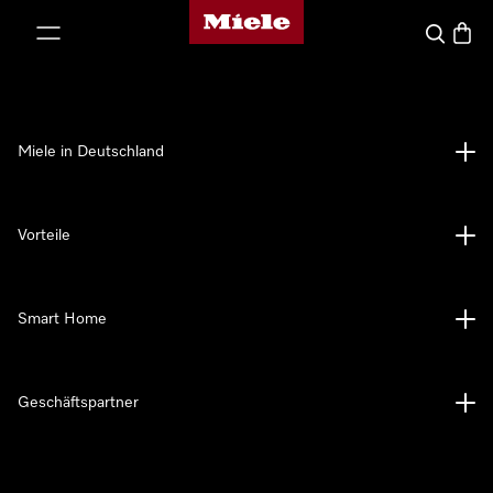
Miele-Homepage
nhalt springen
Suche
Waren
Miele in Deutschland
Vorteile
Smart Home
Geschäftspartner