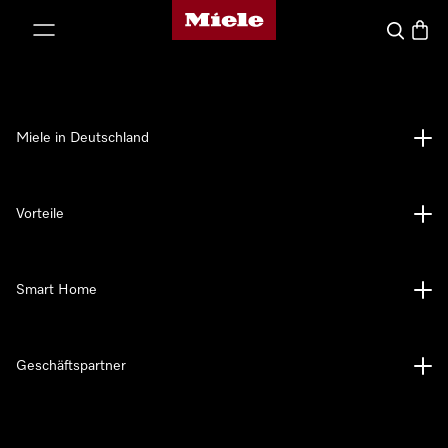
Miele-Homepage
nhalt springen
Suche
Waren
Miele in Deutschland
Vorteile
Smart Home
Geschäftspartner