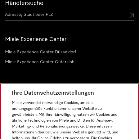
Händlersuche
Miele Experience Center
Miele Experience Center Düsseldorf
Miele Experience Center Gütersloh
Newsletter
Ihre Datenschutzeinstellungen
Miele verwendet notwendige Cookies, um das
ordnungsgemäße Funktionieren unserer Website zu
gewährleisten. Mit Ihrer Einwilligung nutzen wir Cookies und
ähnliche Technologien von Miele und Dritten für Analyse-,
Marketing- und Personalisierungszwecke. Diese erfassen
Informationen darüber, wie unsere Website genutzt wird, und
helfen uns, Ihr Online-Erlebnis zu verbessern. Die Cookies