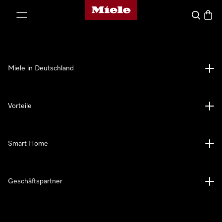
Miele-Homepage
nhalt springen
Suche
Waren
Miele in Deutschland
Vorteile
Smart Home
Geschäftspartner