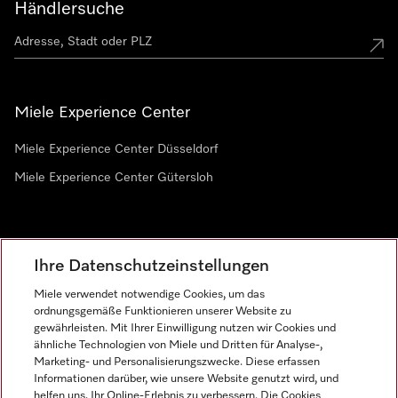
Händlersuche
Miele Experience Center
Miele Experience Center Düsseldorf
Miele Experience Center Gütersloh
Newsletter
Ihre Datenschutzeinstellungen
Miele verwendet notwendige Cookies, um das
ordnungsgemäße Funktionieren unserer Website zu
gewährleisten. Mit Ihrer Einwilligung nutzen wir Cookies und
ähnliche Technologien von Miele und Dritten für Analyse-,
Marketing- und Personalisierungszwecke. Diese erfassen
Informationen darüber, wie unsere Website genutzt wird, und
helfen uns, Ihr Online-Erlebnis zu verbessern. Die Cookies