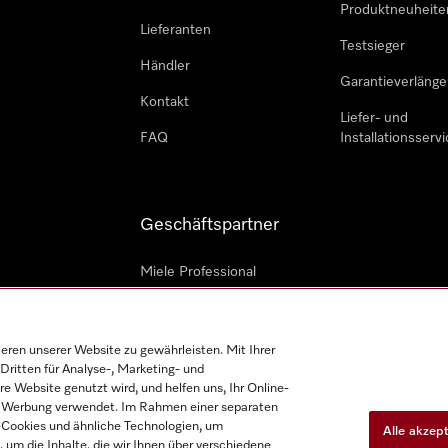
Produktneuheite
Lieferanten
Testsieger
Händler
Garantieverlänge
Kontakt
Liefer- und
FAQ
Installationsservi
Geschäftspartner
Miele Professional
Professioneller Reparateur
Miele Marine
en unserer Website zu gewährleisten. Mit Ihrer
Dritten für Analyse-, Marketing- und
Architekten und Bauträger
e Website genutzt wird, und helfen uns, Ihr Online-
on Werbung verwendet. Im Rahmen einer separaten
h-Cookies und ähnliche Technologien, um
Alle akzep
, um die Inhalte, die wir Ihnen über verschiedene