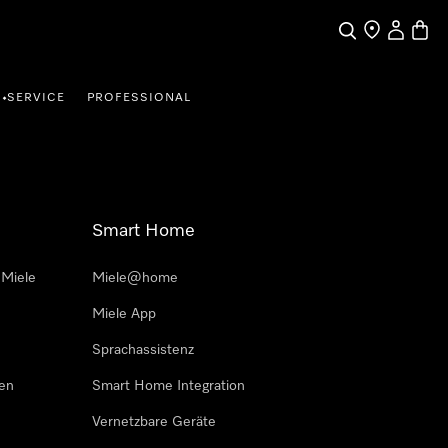
Suche
Händler finde
Mein Kun
Waren
SERVICE
PROFESSIONAL
•
Smart Home
 Miele
Miele@home
Miele App
Sprachassistenz
sen
Smart Home Integration
Vernetzbare Geräte