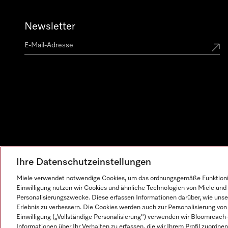
Newsletter
Ihre Datenschutzeinstellungen
Miele verwendet notwendige Cookies, um das ordnungsgemäße Funktionier
Einwilligung nutzen wir Cookies und ähnliche Technologien von Miele und 
Personalisierungszwecke. Diese erfassen Informationen darüber, wie unser
Erlebnis zu verbessern. Die Cookies werden auch zur Personalisierung v
Einwilligung („Vollständige Personalisierung“) verwenden wir Bloomreac
Informationen über Ihr Verhalten zu erfassen, die wir Ihrem Profil zuordnen