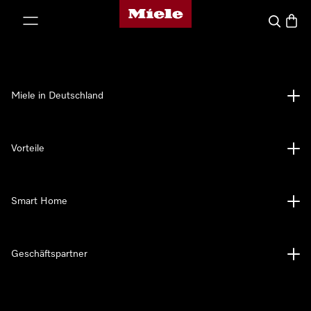
Miele-Homepage
nhalt springen
Suche
Waren
Miele in Deutschland
Vorteile
Smart Home
Geschäftspartner