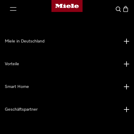
Miele-Homepage
nhalt springen
Suche
Waren
Miele in Deutschland
Vorteile
Smart Home
Geschäftspartner