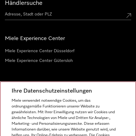
Händlersuche
Miele Experience Center
Miele Experience Center Düsseldorf
Miele Experience Center Gütersloh
Newsletter
Ihre Datenschutzeinstellungen
Miele verwendet notwendige Cookies, um das
ordnungsgemäße Funktionieren unserer Website zu
gewährleisten. Mit Ihrer Einwilligung nutzen wir Cookies und
ähnliche Technologien von Miele und Dritten für Analyse-,
Marketing- und Personalisierungszwecke. Diese erfassen
Informationen darüber, wie unsere Website genutzt wird, und
helfen uns, Ihr Online-Erlebnis zu verbessern. Die Cookies