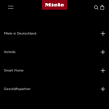
Miele-Homepage
nhalt springen
Suche
Waren
Miele in Deutschland
Vorteile
Smart Home
Geschäftspartner