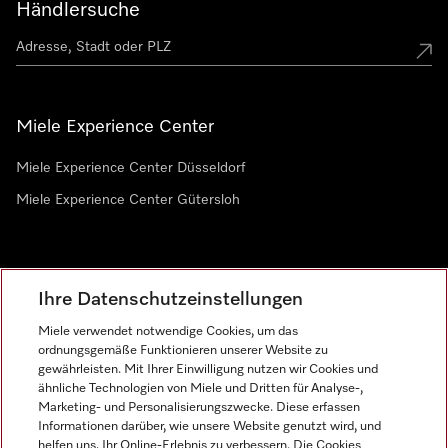
Händlersuche
Miele Experience Center
Miele Experience Center Düsseldorf
Miele Experience Center Gütersloh
Newsletter
Ihre Datenschutzeinstellungen
Miele verwendet notwendige Cookies, um das
ordnungsgemäße Funktionieren unserer Website zu
gewährleisten. Mit Ihrer Einwilligung nutzen wir Cookies und
ähnliche Technologien von Miele und Dritten für Analyse-,
Marketing- und Personalisierungszwecke. Diese erfassen
Informationen darüber, wie unsere Website genutzt wird, und
helfen uns, Ihr Online-Erlebnis zu verbessern. Die Cookies