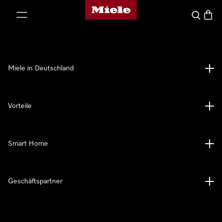
Miele-Homepage
nhalt springen
Suche
Waren
Miele in Deutschland
Vorteile
Smart Home
Geschäftspartner