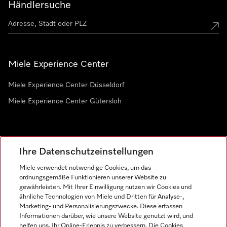
Händlersuche
Miele Experience Center
Miele Experience Center Düsseldorf
Miele Experience Center Gütersloh
Newsletter
Ihre Datenschutzeinstellungen
Miele verwendet notwendige Cookies, um das
ordnungsgemäße Funktionieren unserer Website zu
gewährleisten. Mit Ihrer Einwilligung nutzen wir Cookies und
ähnliche Technologien von Miele und Dritten für Analyse-,
Marketing- und Personalisierungszwecke. Diese erfassen
Informationen darüber, wie unsere Website genutzt wird, und
helfen uns, Ihr Online-Erlebnis zu verbessern. Die Cookies