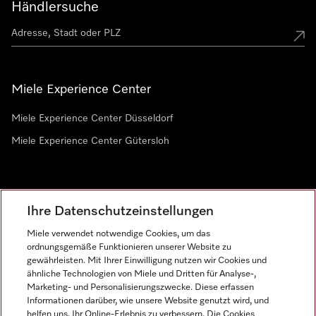
Händlersuche
Miele Experience Center
Miele Experience Center Düsseldorf
Miele Experience Center Gütersloh
Newsletter
Ihre Datenschutzeinstellungen
Miele verwendet notwendige Cookies, um das
ordnungsgemäße Funktionieren unserer Website zu
gewährleisten. Mit Ihrer Einwilligung nutzen wir Cookies und
ähnliche Technologien von Miele und Dritten für Analyse-,
Marketing- und Personalisierungszwecke. Diese erfassen
Informationen darüber, wie unsere Website genutzt wird, und
helfen uns, Ihr Online-Erlebnis zu verbessern. Die Cookies