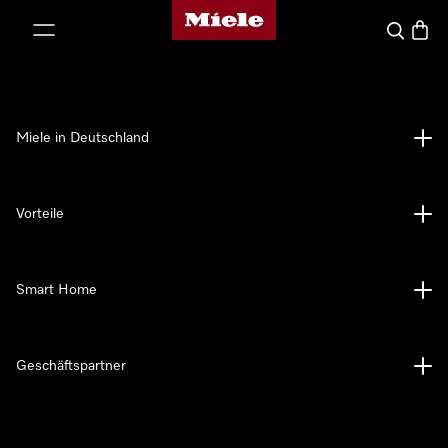
Miele-Homepage
nhalt springen
Suche
Waren
Miele in Deutschland
Vorteile
Smart Home
Geschäftspartner