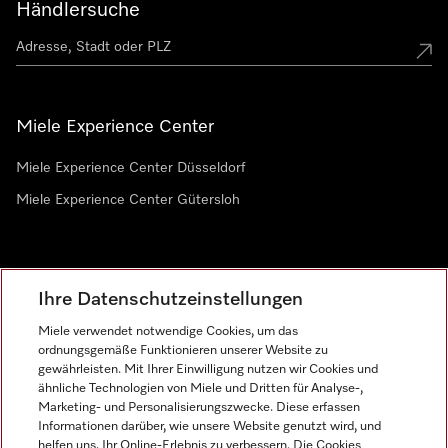
Händlersuche
Miele Experience Center
Miele Experience Center Düsseldorf
Miele Experience Center Gütersloh
Newsletter
Ihre Datenschutzeinstellungen
Miele verwendet notwendige Cookies, um das
ordnungsgemäße Funktionieren unserer Website zu
gewährleisten. Mit Ihrer Einwilligung nutzen wir Cookies und
ähnliche Technologien von Miele und Dritten für Analyse-,
Marketing- und Personalisierungszwecke. Diese erfassen
Informationen darüber, wie unsere Website genutzt wird, und
helfen uns, Ihr Online-Erlebnis zu verbessern. Die Cookies