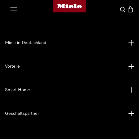
Miele-Homepage
nhalt springen
Suche
Waren
Miele in Deutschland
Vorteile
Smart Home
Geschäftspartner