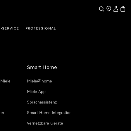
Suche
Händler finde
Mein Kun
Waren
SERVICE
PROFESSIONAL
•
Smart Home
 Miele
Miele@home
Miele App
Sprachassistenz
sen
Smart Home Integration
Vernetzbare Geräte