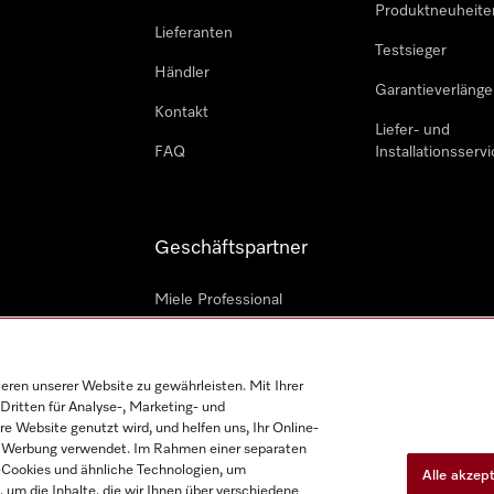
Produktneuheite
Lieferanten
Testsieger
Händler
Garantieverlänge
Kontakt
Liefer- und
FAQ
Installationsservi
Geschäftspartner
Miele Professional
Professioneller Reparateur
Miele Marine
en unserer Website zu gewährleisten. Mit Ihrer
Dritten für Analyse-, Marketing- und
Architekten und Bauträger
e Website genutzt wird, und helfen uns, Ihr Online-
on Werbung verwendet. Im Rahmen einer separaten
h-Cookies und ähnliche Technologien, um
Alle akzep
, um die Inhalte, die wir Ihnen über verschiedene