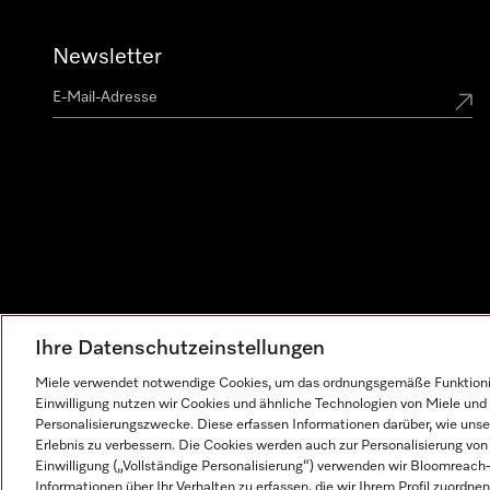
Newsletter
Ihre Datenschutzeinstellungen
Miele verwendet notwendige Cookies, um das ordnungsgemäße Funktionier
Einwilligung nutzen wir Cookies und ähnliche Technologien von Miele und 
Personalisierungszwecke. Diese erfassen Informationen darüber, wie unser
Erlebnis zu verbessern. Die Cookies werden auch zur Personalisierung v
Einwilligung („Vollständige Personalisierung“) verwenden wir Bloomreac
Informationen über Ihr Verhalten zu erfassen, die wir Ihrem Profil zuordnen