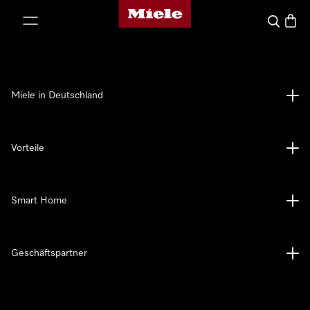
Miele-Homepage
nhalt springen
Suche
Waren
Miele in Deutschland
Vorteile
Smart Home
Geschäftspartner