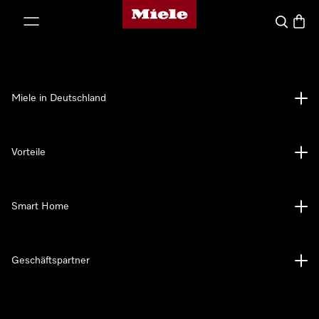
Miele-Homepage
nhalt springen
Suche
Waren
Miele in Deutschland
Vorteile
Smart Home
Geschäftspartner