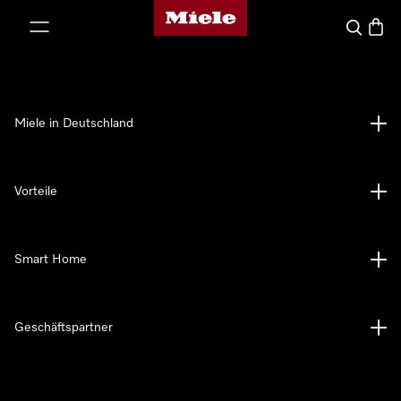
Miele-Homepage
nhalt springen
Suche
Waren
Miele in Deutschland
Vorteile
Smart Home
Geschäftspartner