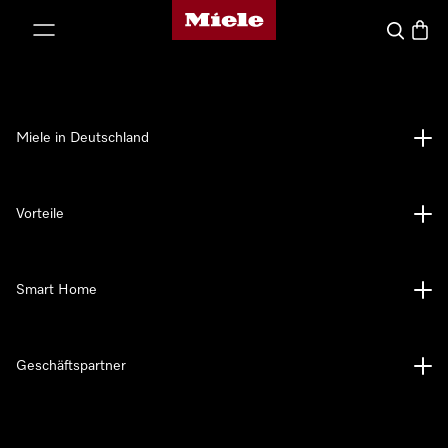
Miele-Homepage
nhalt springen
Suche
Waren
Miele in Deutschland
Vorteile
Smart Home
Geschäftspartner