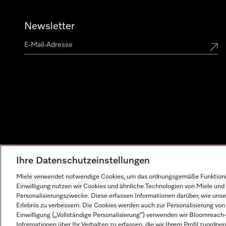
Newsletter
Ihre Datenschutzeinstellungen
Miele verwendet notwendige Cookies, um das ordnungsgemäße Funktionier
Einwilligung nutzen wir Cookies und ähnliche Technologien von Miele und 
Personalisierungszwecke. Diese erfassen Informationen darüber, wie unser
Erlebnis zu verbessern. Die Cookies werden auch zur Personalisierung v
Einwilligung („Vollständige Personalisierung“) verwenden wir Bloomreac
Informationen über Ihr Verhalten zu erfassen, die wir Ihrem Profil zuordnen