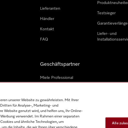
Produktneuheite
Lieferanten
Testsieger
Händler
Garantieverlänge
Kontakt
Liefer- und
FAQ
Installationsservi
Geschäftspartner
Miele Professional
Professioneller Reparateur
Miele Marine
en unserer Website zu gewährleisten. Mit Ihrer
Dritten für Analyse-, Marketing- und
Architekten und Bauträger
e Website genutzt wird, und helfen uns, Ihr Online-
on Werbung verwendet. Im Rahmen einer separaten
h-Cookies und ähnliche Technologien, um
Alle zula
, um die Inhalte, die wir Ihnen über verschiedene