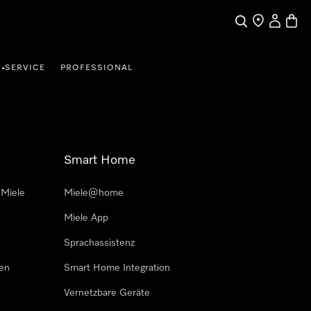
Suche
Händler finde
Mein Kun
Waren
SERVICE
PROFESSIONAL
•
Smart Home
 Miele
Miele@home
Miele App
Sprachassistenz
sen
Smart Home Integration
Vernetzbare Geräte