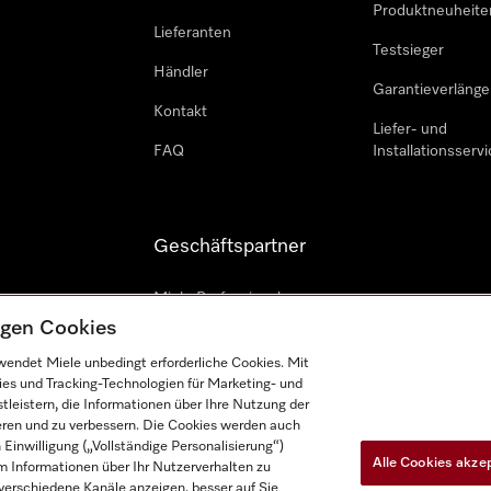
Produktneuheite
Lieferanten
Testsieger
Händler
Garantieverlänge
Kontakt
Liefer- und
FAQ
Installationsservi
Geschäftspartner
Miele Professional
tigen Cookies
Professioneller Reparateur
endet Miele unbedingt erforderliche Cookies. Mit
Miele Marine
ies und Tracking-Technologien für Marketing- und
leistern, die Informationen über Ihre Nutzung der
Architekten und Bauträger
ieren und zu verbessern. Die Cookies werden auch
inwilligung („Vollständige Personalisierung“)
Alle Cookies akze
 Informationen über Ihr Nutzerverhalten zu
r verschiedene Kanäle anzeigen, besser auf Sie