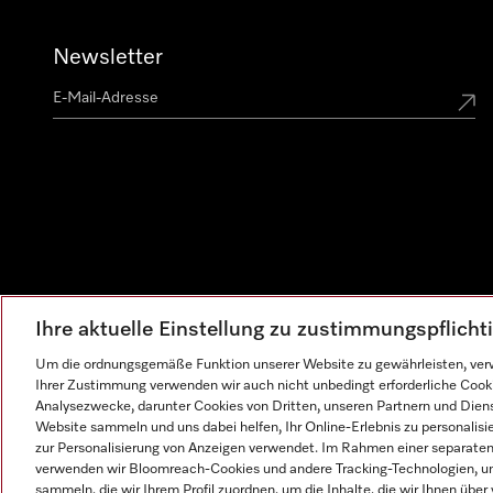
Newsletter
Ihre aktuelle Einstellung zu zustimmungspflich
Um die ordnungsgemäße Funktion unserer Website zu gewährleisten, verw
Ihrer Zustimmung verwenden wir auch nicht unbedingt erforderliche Cook
Analysezwecke, darunter Cookies von Dritten, unseren Partnern und Dienst
Website sammeln und uns dabei helfen, Ihr Online-Erlebnis zu personalis
zur Personalisierung von Anzeigen verwendet. Im Rahmen einer separaten E
verwenden wir Bloomreach-Cookies und andere Tracking-Technologien, um
sammeln, die wir Ihrem Profil zuordnen, um die Inhalte, die wir Ihnen übe