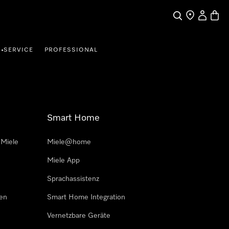
Suche
Händler finde
Mein Kun
Waren
SERVICE
PROFESSIONAL
•
Smart Home
 Miele
Miele@home
Miele App
Sprachassistenz
sen
Smart Home Integration
Vernetzbare Geräte