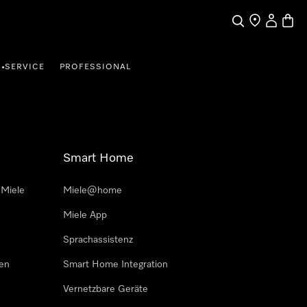
Suche
Händler finde
Mein Kun
Waren
SERVICE
PROFESSIONAL
•
Smart Home
 Miele
Miele@home
Miele App
Sprachassistenz
sen
Smart Home Integration
Vernetzbare Geräte