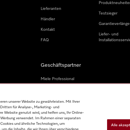
Produktneuheite
Lieferanten
Testsieger
Händler
Garantieverlänge
Kontakt
Liefer- und
FAQ
Installationsservi
Geschäftspartner
Miele Professional
Professioneller Reparateur
Miele Marine
en unserer Website zu gewährleisten. Mit Ihrer
Dritten für Analyse-, Marketing- und
Architekten und Bauträger
e Website genutzt wird, und helfen uns, Ihr Online-
on Werbung verwendet. Im Rahmen einer separaten
h-Cookies und ähnliche Technologien, um
Alle akzep
, um die Inhalte, die wir Ihnen über verschiedene