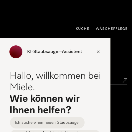
nhalt springen
KÜCHE
WÄSCHEPFLEGE
KI-Staubsauger-Assistent
Händlersuche
Hallo, willkommen bei
Miele.
Wie können wir
Miele Experience Center
Ihnen helfen?
Miele Experience Center Düsseldorf
Ich suche einen neuen Staubsauger
Miele Experience Center Gütersloh