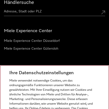
Händlersuche
Miele Experience Center
Miele Experience Center Düsseldorf
Miele Experience Center Gütersloh
Newsletter
Ihre Datenschutzeinstellungen
Miele verwendet notwendige Cookies, um das
ordnungsgemäße Funktionieren unserer Website zu
gewährleisten. Mit Ihrer Einwilligung nutzen wir Cookies und
ähnliche Technologien von Miele und Dritten für Analyse-,
Marketing- und Personalisierungszwecke. Diese erfassen
Informationen darüber, wie unsere Website genutzt wird, und
helfen uns, Ihr Online-Erlebnis zu verbessern. Die Cookies