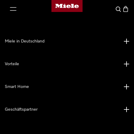
Miele-Homepage
nhalt springen
Suche
Waren
Miele in Deutschland
Vorteile
Smart Home
Geschäftspartner