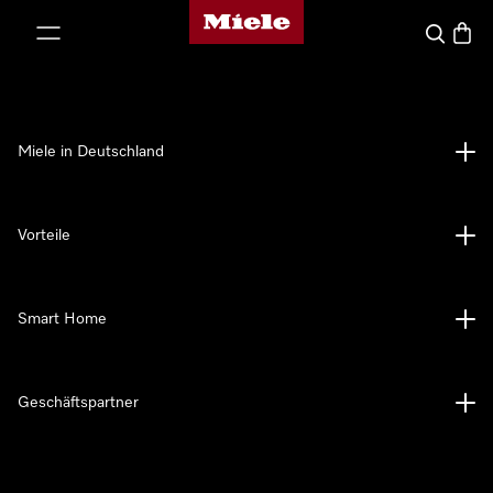
Miele-Homepage
nhalt springen
Suche
Waren
Miele in Deutschland
Vorteile
Smart Home
Geschäftspartner